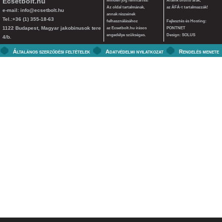
Ecsetbolt.hu
Minden jog fenntartva!
Áraink bruttó árak,
Az oldal tartalmának,
az ÁFÁ-t tartalmazzák!
e-mail:
info@ecsetbolt.hu
annak részeinek
Tel.:+36 (1) 355-18-63
felhasználásához
Fejlesztés és Hosting:
1122 Budapest, Magyar jakobinusok tere
az Ecsetbolt.hu írásos
PONTNET
engedélye szükséges.
Design: SOLUS
4/b.
Általános szerződési feltételek
Adatvédelmi nyilatkozat
Rendelés menete