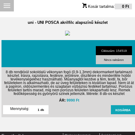
Kosár tartalma:
0 Ft
uni
-
UNI POSCA akrilfilc alapszínű készlet
Cikkszám: 154519
Nincs raktáron
8 db rendkívül sokoldalú vékonyan fogó (0,9-1,3mm) dekormarkert tartalmazó
készlet. Írásra, rajzolásra, festésre, jelölésre, díszítésre és mindenféle hobbi
tevékenységekhez használható. Műanyagtól kezdve a fém, textil, fa, bőr
felületeken is alkalmazható, de az üveg felületeken is kiválóan tapad. Nem üt át
a papíron, oldószermentes és szagtalan vízbázisú festéket tartalmaz. Porózus
felületen tartós marad, míg nem porózus felületen lekaparható lesz. Remek
fedőképesség és gyönyörű színek jellemzik. Mérete: 8 db-os készlet
ÁR:
9990 Ft
Mennyiség: