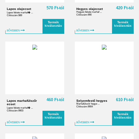
570 Ft-tól
420 Ft-tól
Lapos olajecset
Hegyes olajecset
Hegyes fekete marhaf ...
Lapos fekete marhaf� ...
Cikkszám:990
Cikkszám:989
Termék
Termék
kiválasztás
kiválasztás
BŐVEBBEN
BŐVEBBEN
460 Ft-tól
610 Ft-tól
Lapos marhafülszőr
Selyemfestő hegyes
ecset
Marhafülszőr hegye ...
Cikkszám:9904
Lapos fekete marhaf� ...
Cikkszám:9903
Termék
Termék
kiválasztás
kiválasztás
BŐVEBBEN
BŐVEBBEN