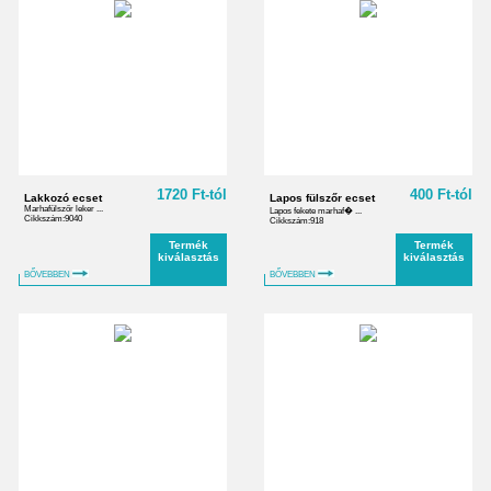
1720 Ft-tól
400 Ft-tól
Lakkozó ecset
Lapos fülszőr ecset
Marhafülszőr leker ...
Lapos fekete marhaf� ...
Cikkszám:9040
Cikkszám:918
Termék
Termék
kiválasztás
kiválasztás
BŐVEBBEN
BŐVEBBEN