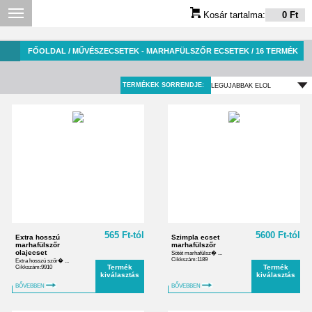
Kosár tartalma:
0 Ft
FŐOLDAL
/ MŰVÉSZECSETEK - MARHAFÜLSZŐR ECSETEK / 16 TERMÉK
TERMÉKEK SORRENDJE:
565 Ft-tól
5600 Ft-tól
Extra hosszú
Szimpla ecset
marhafülszőr
marhafülszőr
olajecset
Sötét marhafülsz� ...
Cikkszám:1189
Extra hosszú szőr� ...
Termék
Termék
Cikkszám:9910
kiválasztás
kiválasztás
BŐVEBBEN
BŐVEBBEN