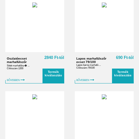
2840 Ft-tól
690 Ft-tól
Oszlatóecset
Lapos marhafülszőr
marhafülszőr
ecset 79/100
Lapos barna marhafü ...
Sötét marhafülsz� ...
Cikkszám:79/100
Cikkszám:1200
Termék
Termék
kiválasztás
kiválasztás
BŐVEBBEN
BŐVEBBEN