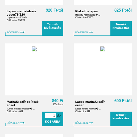
920 Ft-tól
825 Ft-tól
Lapos marhafülszőr
Plakátíró lapos
ecset79/220
Hosszú marhafülsz� ...
Lapos marhafülszőr ...
Cikkszám:60/600
Cikkszám:79/220
Termék
Termék
kiválasztás
kiválasztás
BŐVEBBEN
BŐVEBBEN
840 Ft
600 Ft-tól
Marhafülszőr csíkozó
Lapos marhafülszőr
Készleten
ecset
ecset
40mm hosszú marhah� ...
Lapos fekete marhaf� ...
Cikkszám:4641
Cikkszám:818
Termék
db
kiválasztás
BŐVEBBEN
BŐVEBBEN