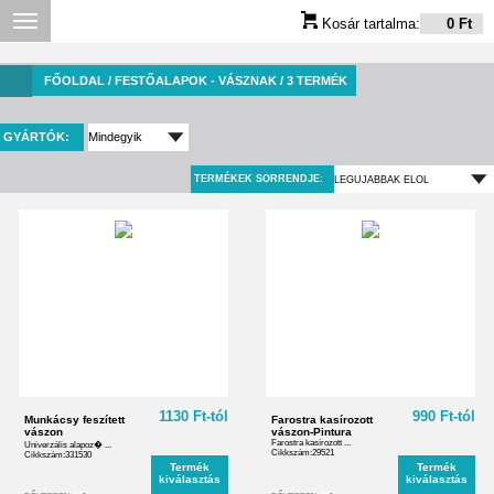
Kosár tartalma:
0 Ft
FŐOLDAL
/ FESTŐALAPOK - VÁSZNAK / 3 TERMÉK
GYÁRTÓK:
TERMÉKEK SORRENDJE:
1130 Ft-tól
990 Ft-tól
Munkácsy feszített
Farostra kasírozott
vászon
vászon-Pintura
Farostra kasírozott ...
Univerzális alapoz� ...
Cikkszám:29521
Cikkszám:331530
Termék
Termék
kiválasztás
kiválasztás