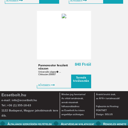
BŐVEBBEN
BŐVEBBEN
840 Ft-tól
Pannoncolor feszített
vászon
Univerzális alapoz� ...
Cikkszám:200007
Termék
kiválasztás
BŐVEBBEN
Ecsetbolt.hu
Minden jog fenntartva!
Áraink bruttó árak,
Az oldal tartalmának,
az ÁFÁ-t tartalmazzák!
e-mail:
info@ecsetbolt.hu
annak részeinek
Tel.:+36 (1) 355-18-63
felhasználásához
Fejlesztés és Hosting:
1122 Budapest, Magyar jakobinusok tere
az Ecsetbolt.hu írásos
PONTNET
engedélye szükséges.
Design: SOLUS
4/b.
Általános szerződési feltételek
Adatvédelmi nyilatkozat
Rendelés menete