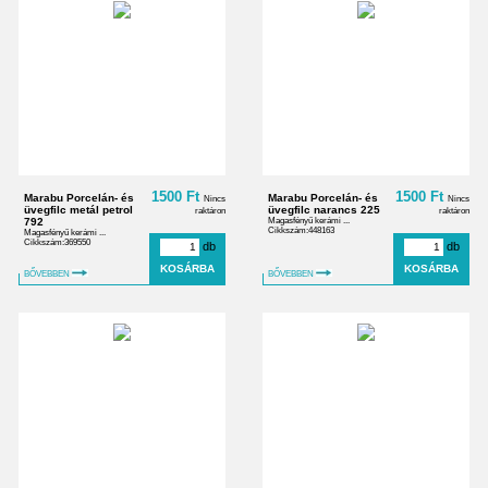
1500 Ft
1500 Ft
Marabu Porcelán- és
Marabu Porcelán- és
Nincs
Nincs
üvegfilc metál petrol
üvegfilc narancs 225
raktáron
raktáron
792
Magasfényű kerámi ...
Cikkszám:448163
Magasfényű kerámi ...
Cikkszám:369550
db
db
BŐVEBBEN
BŐVEBBEN