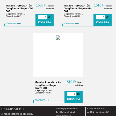
1500 Ft
1510 Ft
Marabu Porcelán- és
Marabu Porcelán- és
Nincs
Nincs
üvegfilc csillogó zöld
üvegfilc csillogó ezüst
raktáron
raktáron
563
582
Magasfényű kerámi ...
Magasfényű kerámi ...
Cikkszám:448811
Cikkszám:448828
db
db
BŐVEBBEN
BŐVEBBEN
1510 Ft
Marabu Porcelán- és
Nincs
üvegfilc csillogó
raktáron
arany 584
Magasfényű kerámi ...
Cikkszám:448835
db
BŐVEBBEN
Ecsetbolt.hu
Minden jog fenntartva!
Áraink bruttó árak,
Az oldal tartalmának,
az ÁFÁ-t tartalmazzák!
e-mail:
info@ecsetbolt.hu
annak részeinek