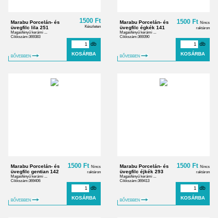
1500 Ft
1500 Ft
Marabu Porcelán- és
Marabu Porcelán- és
Nincs
Készleten
üvegfilc lila 251
üvegfilc égkék 141
raktáron
Magasfényű kerámi ...
Magasfényű kerámi ...
Cikkszám:369383
Cikkszám:369390
db
db
BŐVEBBEN
BŐVEBBEN
1500 Ft
1500 Ft
Marabu Porcelán- és
Marabu Porcelán- és
Nincs
Nincs
üvegfilc gentian 142
üvegfilc éjkék 293
raktáron
raktáron
Magasfényű kerámi ...
Magasfényű kerámi ...
Cikkszám:369406
Cikkszám:369413
db
db
BŐVEBBEN
BŐVEBBEN