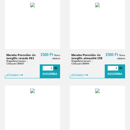
1500 Ft
1500 Ft
Marabu Porcelán- és
Marabu Porcelán- és
Nincs
Nincs
üvegfilc rezeda 061
üvegfilc almazöld 158
raktáron
raktáron
Magasfényű kerámi ...
Magasfényű kerámi ...
Cikkszám:369437
Cikkszám:369444
db
db
BŐVEBBEN
BŐVEBBEN