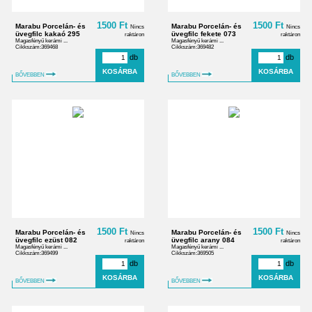
1500 Ft
1500 Ft
Marabu Porcelán- és
Marabu Porcelán- és
Nincs
Nincs
üvegfilc kakaó 295
üvegfilc fekete 073
raktáron
raktáron
Magasfényű kerámi ...
Magasfényű kerámi ...
Cikkszám:369468
Cikkszám:369482
db
db
BŐVEBBEN
BŐVEBBEN
1500 Ft
1500 Ft
Marabu Porcelán- és
Marabu Porcelán- és
Nincs
Nincs
üvegfilc ezüst 082
üvegfilc arany 084
raktáron
raktáron
Magasfényű kerámi ...
Magasfényű kerámi ...
Cikkszám:369499
Cikkszám:369505
db
db
BŐVEBBEN
BŐVEBBEN