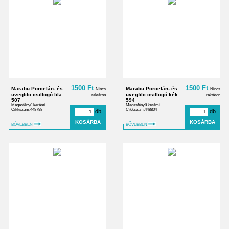
1500 Ft
1500 Ft
Marabu Porcelán- és
Marabu Porcelán- és
Nincs
Nincs
üvegfilc csillogó lila
üvegfilc csillogó kék
raktáron
raktáron
507
594
Magasfényű kerámi ...
Magasfényű kerámi ...
Cikkszám:448798
Cikkszám:448804
db
db
BŐVEBBEN
BŐVEBBEN