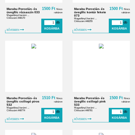
1500 Ft
1500 Ft
Marabu Porcelán- és
Marabu Porcelán- és
Nincs
Nincs
üvegfilc rózsaszín 033
üvegfilc kontúr fekete
raktáron
raktáron
Magasfényű kerámi ...
073
Cikkszám:448170
Magasfényű kerámi ...
Cikkszám:448255
db
db
BŐVEBBEN
BŐVEBBEN
1510 Ft
1500 Ft
Marabu Porcelán- és
Marabu Porcelán- és
Nincs
Nincs
üvegfilc csillogó piros
üvegfilc csillogó pink
raktáron
raktáron
532
533
Magasfényű kerámi ...
Magasfényű kerámi ...
Cikkszám:448774
Cikkszám:448781
db
db
BŐVEBBEN
BŐVEBBEN