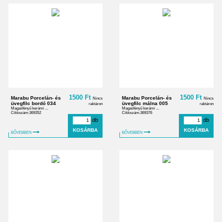
1500 Ft
1500 Ft
Marabu Porcelán- és
Marabu Porcelán- és
Nincs
Nincs
üvegfilc bordó 034
üvegfilc málna 005
raktáron
raktáron
Magasfényű kerámi ...
Magasfényű kerámi ...
Cikkszám:369352
Cikkszám:369376
db
db
BŐVEBBEN
BŐVEBBEN