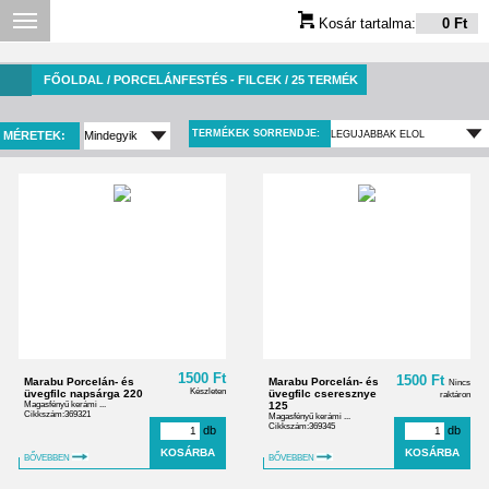
Kosár tartalma:
0 Ft
FŐOLDAL
/ PORCELÁNFESTÉS - FILCEK / 25 TERMÉK
TERMÉKEK SORRENDJE:
MÉRETEK:
1500 Ft
1500 Ft
Marabu Porcelán- és
Marabu Porcelán- és
Nincs
Készleten
üvegfilc napsárga 220
üvegfilc cseresznye
raktáron
Magasfényű kerámi ...
125
Cikkszám:369321
Magasfényű kerámi ...
Cikkszám:369345
db
db
BŐVEBBEN
BŐVEBBEN