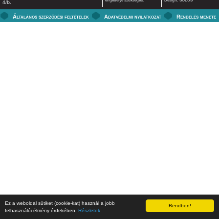
engedélye szükséges.
Design: SOLUS
4/b.
Általános szerződési feltételek
Adatvédelmi nyilatkozat
Rendelés menete
Ez a weboldal sütiket (cookie-kat) használ a jobb
Rendben!
felhasználói élmény érdekében.
Részletek