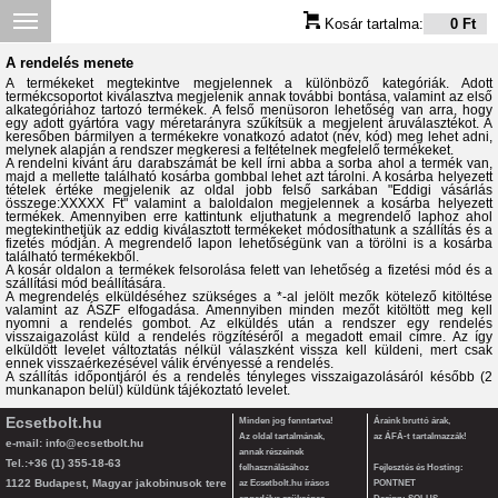
Kosár tartalma:
0 Ft
A rendelés menete
A termékeket megtekintve megjelennek a különböző kategóriák. Adott
termékcsoportot kiválasztva megjelenik annak további bontása, valamint az első
alkategóriához tartozó termékek. A felső menüsoron lehetőség van arra, hogy
egy adott gyártóra vagy méretarányra szűkítsük a megjelent áruválasztékot. A
keresőben bármilyen a termékekre vonatkozó adatot (név, kód) meg lehet adni,
melynek alapján a rendszer megkeresi a feltételnek megfelelő termékeket.
A rendelni kívánt áru darabszámát be kell írni abba a sorba ahol a termék van,
majd a mellette található kosárba gombbal lehet azt tárolni. A kosárba helyezett
tételek értéke megjelenik az oldal jobb felső sarkában "Eddigi vásárlás
összege:XXXXX Ft" valamint a baloldalon megjelennek a kosárba helyezett
termékek. Amennyiben erre kattintunk eljuthatunk a megrendelő laphoz ahol
megtekinthetjük az eddig kiválasztott termékeket módosíthatunk a szállítás és a
fizetés módján. A megrendelő lapon lehetőségünk van a törölni is a kosárba
található termékekből.
A kosár oldalon a termékek felsorolása felett van lehetőség a fizetési mód és a
szállítási mód beállítására.
A megrendelés elküldéséhez szükséges a *-al jelölt mezők kötelező kitöltése
valamint az ÁSZF elfogadása. Amennyiben minden mezőt kitöltött meg kell
nyomni a rendelés gombot. Az elküldés után a rendszer egy rendelés
visszaigazolást küld a rendelés rögzítéséről a megadott email címre. Az így
elküldött levelet változtatás nélkül válaszként vissza kell küldeni, mert csak
ennek visszaérkezésével válik érvényessé a rendelés.
A szállítás időpontjáról és a rendelés tényleges visszaigazolásáról később (2
munkanapon belül) küldünk tájékoztató levelet.
Ecsetbolt.hu
Minden jog fenntartva!
Áraink bruttó árak,
Az oldal tartalmának,
az ÁFÁ-t tartalmazzák!
e-mail:
info@ecsetbolt.hu
annak részeinek
Tel.:+36 (1) 355-18-63
felhasználásához
Fejlesztés és Hosting:
1122 Budapest, Magyar jakobinusok tere
az Ecsetbolt.hu írásos
PONTNET