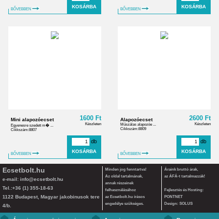
BŐVEBBEN
BŐVEBBEN
1600 Ft
2600 Ft
Mini alapozóecset
Alapozóecset
Készleten
Készleten
Műszálas alapozóe ...
Egyenesre szedett m� ...
Cikkszám:8809
Cikkszám:8807
db
db
BŐVEBBEN
BŐVEBBEN
Ecsetbolt.hu
Minden jog fenntartva!
Áraink bruttó árak,
Az oldal tartalmának,
az ÁFÁ-t tartalmazzák!
e-mail:
info@ecsetbolt.hu
annak részeinek
Tel.:+36 (1) 355-18-63
felhasználásához
Fejlesztés és Hosting:
1122 Budapest, Magyar jakobinusok tere
az Ecsetbolt.hu írásos
PONTNET
engedélye szükséges.
Design: SOLUS
4/b.