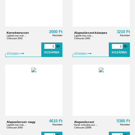
2000 Ft
3210 Ft
Korrektorecset
Alapozóecset-közepes
Készleten
Készleten
Lapított íves műs ...
Lapított íves műs ...
Cikkszám:2041
Cikkszám:2042
db
db
BŐVEBBEN
BŐVEBBEN
4610 Ft
5380 Ft
Alapozóecset -nagy
Alapozóecset
Készleten
Készleten
Lapított íves műs ...
Kerek műszálas ecs ...
Cikkszám:2043
Cikkszám:22095