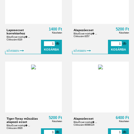
1400 Ft
5200 Ft
Laposecset
Alapozóecset
Készleten
Készleten
korrektorhoz
BőszEcset márkáj� ...
Cikkszám:6257
BőszEcset márkáj� ...
Cikkszám:6119
db
db
BŐVEBBEN
BŐVEBBEN
5200 Ft
6400 Ft
Tiger-Toray műszálas
Alapozóecset
Készleten
Készleten
alapozó ecset
BőszEcset márkáj� ...
Cikkszám:60080124
BőszEcset márkáj� ...
Cikkszám:6920
db
db