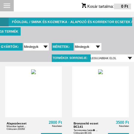
Kosár tartalma:
0 Ft
FŐOLDAL
/ SMINK ÉS KOZMETIKA - ALAPOZÓ ÉS KORREKTOR ECSETEK /
16 TERMÉK
GYÁRTÓK:
MÉRETEK:
TERMÉKEK SORRENDJE:
2800 Ft
3500 Ft
Alapozóecset
Bronzosító ecset
Készleten
Készleten
Műszálas lapított ...
BC141
Cikkszám:222202
Természetes hatás� ...
Cikkszám:BC141