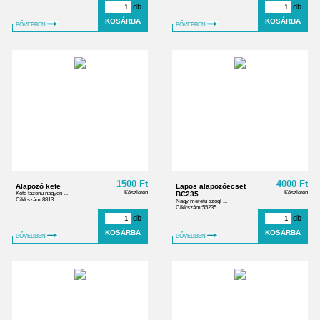
db
db
BŐVEBBEN
BŐVEBBEN
1500 Ft
4000 Ft
Alapozó kefe
Lapos alapozóecset
Készleten
Készleten
Kefe fazonú nagyon ...
BC235
Cikkszám:8813
Nagy méretű szögl ...
Cikkszám:55235
db
db
BŐVEBBEN
BŐVEBBEN