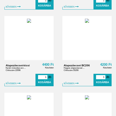
db
db
BŐVEBBEN
BŐVEBBEN
4400 Ft
4200 Ft
Alapozóecset-kicsi
Alapozóecset BC206
Készleten
Készleten
Kerek műszálas ecs ...
Hegyes alapozóecset ...
Cikkszám:22096
Cikkszám:55206
db
db
BŐVEBBEN
BŐVEBBEN