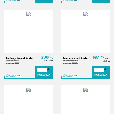
BŐVEBBEN
BŐVEBBEN
2500 Ft
1980 Ft
Anilinky festékkészlet
Tempera alapkészlet
Nincs
Készleten
Vibráló élénk sz ...
6 alapyzínt tartalm ...
raktáron
Cikkszám:5588
Cikkszám:600067
db
db
BŐVEBBEN
BŐVEBBEN