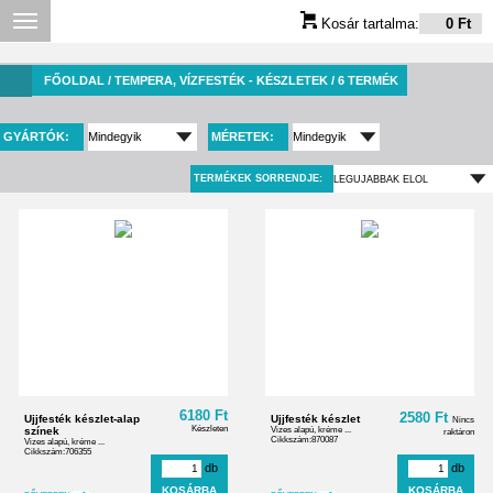
Kosár tartalma:
0 Ft
FŐOLDAL
/ TEMPERA, VÍZFESTÉK - KÉSZLETEK / 6 TERMÉK
GYÁRTÓK:
MÉRETEK:
TERMÉKEK SORRENDJE:
6180 Ft
2580 Ft
Ujjfesték készlet-alap
Ujjfesték készlet
Nincs
Készleten
színek
Vizes alapú, kréme ...
raktáron
Cikkszám:870087
Vizes alapú, kréme ...
Cikkszám:706355
db
db