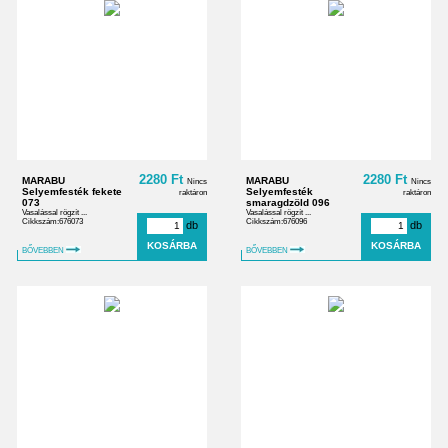
2280 Ft
2280 Ft
MARABU
MARABU
Nincs
Nincs
Selyemfesték fekete
Selyemfesték
raktáron
raktáron
073
smaragdzöld 096
Vasalással rögzít ...
Vasalással rögzít ...
Cikkszám:676073
Cikkszám:676096
db
db
BŐVEBBEN
BŐVEBBEN