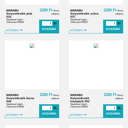
2280 Ft
2280 Ft
MARABU
MARABU
Nincs
Nincs
Selyemfesték pink
Selyemfesték szilva
raktáron
raktáron
033
037
Vasalással rögzít ...
Vasalással rögzít ...
Cikkszám:676033
Cikkszám:676037
db
db
BŐVEBBEN
BŐVEBBEN
2280 Ft
2280 Ft
MARABU
MARABU
Nincs
Nincs
Selyemfesték barna
Selyemfesték
raktáron
raktáron
046
középkék 052
Vasalással rögzít ...
Vasalással rögzít ...
Cikkszám:676046
Cikkszám:676052
db
db
BŐVEBBEN
BŐVEBBEN