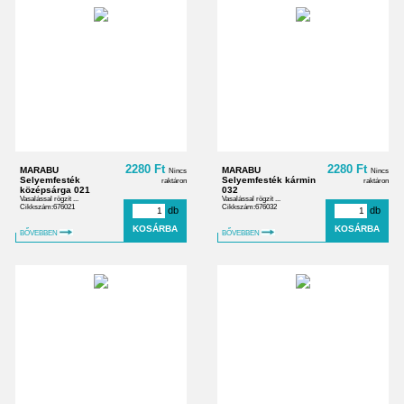
2280 Ft
2280 Ft
MARABU
MARABU
Nincs
Nincs
Selyemfesték
Selyemfesték kármin
raktáron
raktáron
középsárga 021
032
Vasalással rögzít ...
Vasalással rögzít ...
Cikkszám:676021
Cikkszám:676032
db
db
BŐVEBBEN
BŐVEBBEN