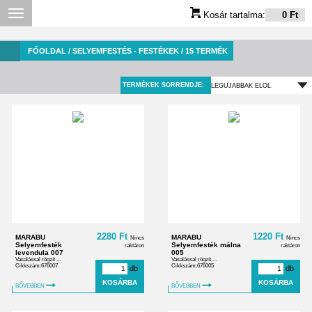
Kosár tartalma:
0 Ft
FŐOLDAL
/ SELYEMFESTÉS - FESTÉKEK / 15 TERMÉK
TERMÉKEK SORRENDJE:
2280 Ft
1220 Ft
MARABU
MARABU
Nincs
Nincs
Selyemfesték
Selyemfesték málna
raktáron
raktáron
levendula 007
005
Vasalással rögzít ...
Vasalással rögzít ...
Cikkszám:676007
Cikkszám:676005
db
db
BŐVEBBEN
BŐVEBBEN