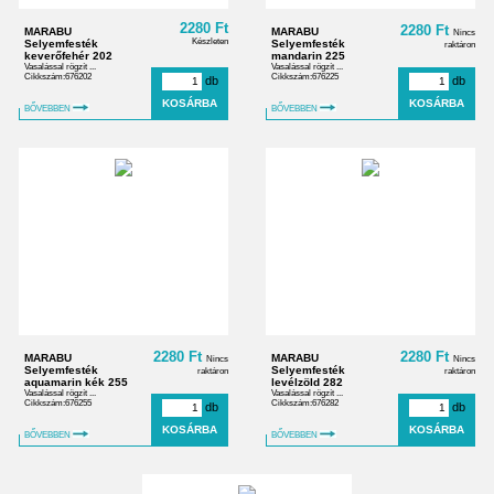
2280 Ft
2280 Ft
MARABU
MARABU
Nincs
Készleten
Selyemfesték
Selyemfesték
raktáron
keverőfehér 202
mandarin 225
Vasalással rögzít ...
Vasalással rögzít ...
Cikkszám:676202
Cikkszám:676225
db
db
BŐVEBBEN
BŐVEBBEN
2280 Ft
2280 Ft
MARABU
MARABU
Nincs
Nincs
Selyemfesték
Selyemfesték
raktáron
raktáron
aquamarin kék 255
levélzöld 282
Vasalással rögzít ...
Vasalással rögzít ...
Cikkszám:676255
Cikkszám:676282
db
db
BŐVEBBEN
BŐVEBBEN