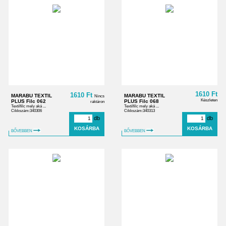
1610 Ft
1610 Ft
MARABU TEXTIL
MARABU TEXTIL
Nincs
Készleten
PLUS Filc 062
PLUS Filc 068
raktáron
Textilfilc mely aká ...
Textilfilc mely aká ...
Cikkszám:340306
Cikkszám:340313
db
db
BŐVEBBEN
BŐVEBBEN