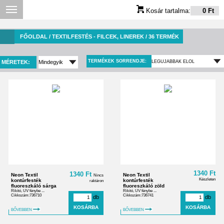
Kosár tartalma:
0 Ft
FŐOLDAL
/ TEXTILFESTÉS - FILCEK, LINEREK / 36 TERMÉK
TERMÉKEK SORRENDJE:
MÉRETEK:
1340 Ft
1340 Ft
Neon Textil
Neon Textil
Nincs
Készleten
kontúrfesték
kontúrfesték
raktáron
fluoreszkáló sárga
fluoreszkáló zöld
Rikító, UV fénybe ...
Rikító, UV fénybe ...
Cikkszám:736710
Cikkszám:736741
db
db
BŐVEBBEN
BŐVEBBEN