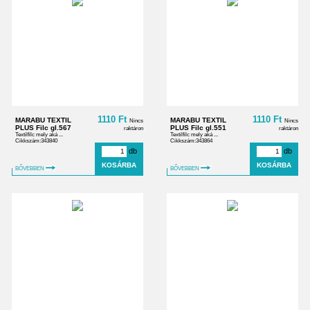
1110 Ft
1110 Ft
MARABU TEXTIL
MARABU TEXTIL
Nincs
Nincs
PLUS Filc gl.567
PLUS Filc gl.551
raktáron
raktáron
Textilfilc mely aká ...
Textilfilc mely aká ...
Cikkszám:343840
Cikkszám:343864
db
db
BŐVEBBEN
BŐVEBBEN