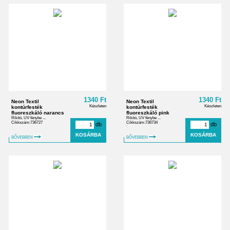
1340 Ft
1340 Ft
Neon Textil
Neon Textil
Készleten
Készleten
kontúrfesték
kontúrfesték
fluoreszkáló narancs
fluoreszkáló pink
Rikító, UV fénybe ...
Rikító, UV fénybe ...
Cikkszám:736727
Cikkszám:736734
db
db
BŐVEBBEN
BŐVEBBEN