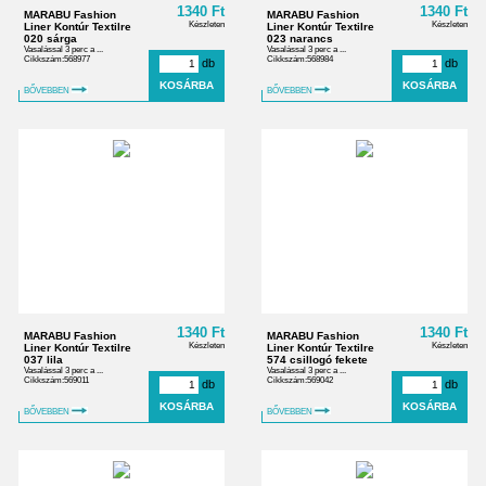
1340 Ft
1340 Ft
MARABU Fashion
MARABU Fashion
Készleten
Készleten
Liner Kontúr Textilre
Liner Kontúr Textilre
020 sárga
023 narancs
Vasalással 3 perc a ...
Vasalással 3 perc a ...
Cikkszám:568977
Cikkszám:568984
db
db
BŐVEBBEN
BŐVEBBEN
1340 Ft
1340 Ft
MARABU Fashion
MARABU Fashion
Készleten
Készleten
Liner Kontúr Textilre
Liner Kontúr Textilre
037 lila
574 csillogó fekete
Vasalással 3 perc a ...
Vasalással 3 perc a ...
Cikkszám:569011
Cikkszám:569042
db
db
BŐVEBBEN
BŐVEBBEN