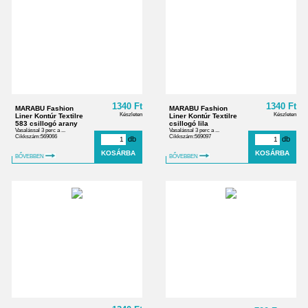
1340 Ft
1340 Ft
MARABU Fashion
MARABU Fashion
Készleten
Készleten
Liner Kontúr Textilre
Liner Kontúr Textilre
583 csillogó arany
csillogó lila
Vasalással 3 perc a ...
Vasalással 3 perc a ...
Cikkszám:569066
Cikkszám:569097
db
db
BŐVEBBEN
BŐVEBBEN