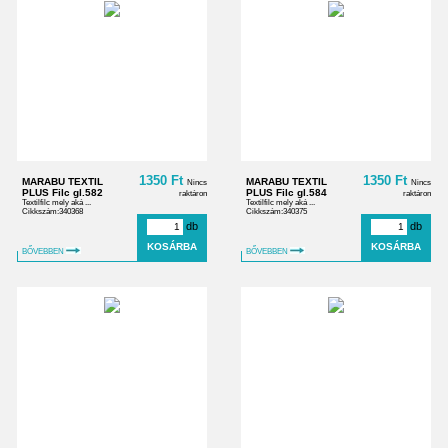
1350 Ft
1350 Ft
MARABU TEXTIL
MARABU TEXTIL
Nincs
Nincs
PLUS Filc gl.582
PLUS Filc gl.584
raktáron
raktáron
Textilfilc mely aká ...
Textilfilc mely aká ...
Cikkszám:340368
Cikkszám:340375
db
db
BŐVEBBEN
BŐVEBBEN