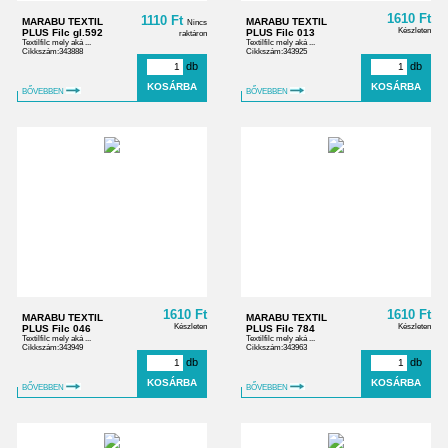
1610 Ft
1110 Ft
MARABU TEXTIL
MARABU TEXTIL
Nincs
Készleten
PLUS Filc gl.592
PLUS Filc 013
raktáron
Textilfilc mely aká ...
Textilfilc mely aká ...
Cikkszám:343888
Cikkszám:343925
db
db
BŐVEBBEN
BŐVEBBEN
1610 Ft
1610 Ft
MARABU TEXTIL
MARABU TEXTIL
Készleten
Készleten
PLUS Filc 046
PLUS Filc 784
Textilfilc mely aká ...
Textilfilc mely aká ...
Cikkszám:343949
Cikkszám:343963
db
db
BŐVEBBEN
BŐVEBBEN