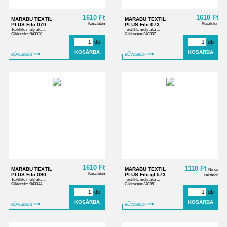
1610 Ft
1610 Ft
MARABU TEXTIL
MARABU TEXTIL
Készleten
Készleten
PLUS Filc 070
PLUS Filc 073
Textilfilc mely aká ...
Textilfilc mely aká ...
Cikkszám:340320
Cikkszám:340337
db
db
BŐVEBBEN
BŐVEBBEN
1610 Ft
1110 Ft
MARABU TEXTIL
MARABU TEXTIL
Nincs
Készleten
PLUS Filc 090
PLUS Filc gl.573
raktáron
Textilfilc mely aká ...
Textilfilc mely aká ...
Cikkszám:340344
Cikkszám:340351
db
db
BŐVEBBEN
BŐVEBBEN