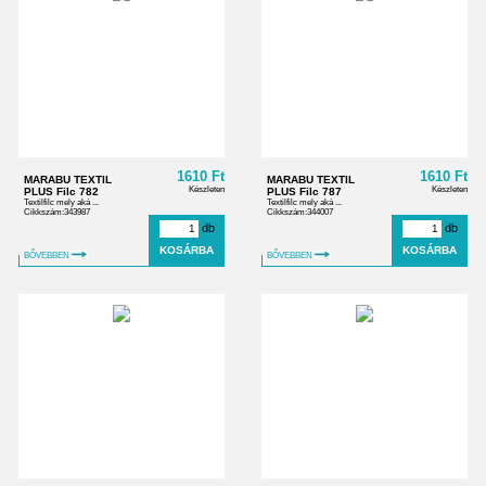
1610 Ft
1610 Ft
MARABU TEXTIL
MARABU TEXTIL
Készleten
Készleten
PLUS Filc 782
PLUS Filc 787
Textilfilc mely aká ...
Textilfilc mely aká ...
Cikkszám:343987
Cikkszám:344007
db
db
BŐVEBBEN
BŐVEBBEN