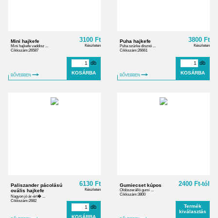
3100 Ft
3800 Ft
Mini hajkefe
Puha hajkefe
Készleten
Készleten
Mini hajkefe vaddisz ...
Puha szürke disznó ...
Cikkszám:26587
Cikkszám:26661
db
db
BŐVEBBEN
BŐVEBBEN
6130 Ft
2400 Ft-tól
Paliszander pácolású
Gumiecset kúpos
Készleten
ovális hajkefe
Oldószerálló gumi ...
Cikkszám:3800
Nagyon jó ár-ért� ...
Cikkszám:2682
Termék
db
kiválasztás