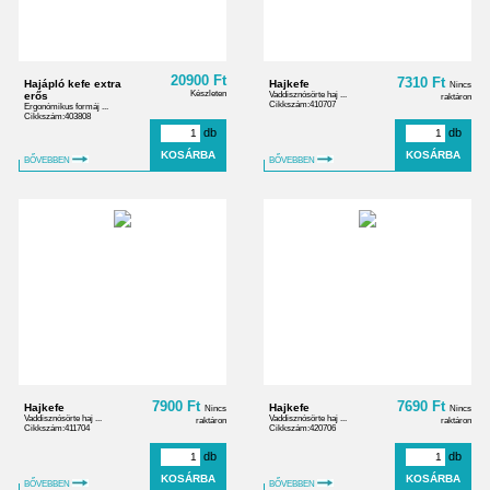
20900 Ft
7310 Ft
Hajápló kefe extra
Hajkefe
Nincs
Készleten
erős
Vaddisznósörte haj ...
raktáron
Cikkszám:410707
Ergonómikus formáj ...
Cikkszám:403808
db
db
BŐVEBBEN
BŐVEBBEN
7900 Ft
7690 Ft
Hajkefe
Hajkefe
Nincs
Nincs
Vaddisznósörte haj ...
Vaddisznósörte haj ...
raktáron
raktáron
Cikkszám:411704
Cikkszám:420706
db
db
BŐVEBBEN
BŐVEBBEN