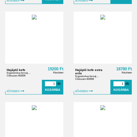
BŐVEBBEN
BŐVEBBEN
19200 Ft
18780 Ft
Hajápló kefe
Hajápló kefe extra
Készleten
Készleten
Ergonómikus formáj ...
erős
Cikkszám:402009
Ergonómikus formáj ...
Cikkszám:403006
db
db
BŐVEBBEN
BŐVEBBEN