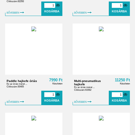
Cikkszám:62293
db
db
BŐVEBBEN
BŐVEBBEN
7990 Ft
11250 Ft
Paddle hajkefe óriás
Multi-pneumatikus
Készleten
Készleten
Ez az óriás méret ...
hajkefe
Cikkszám:50405
Ez az óriás méret ...
Cikkszám:61562
db
db
BŐVEBBEN
BŐVEBBEN