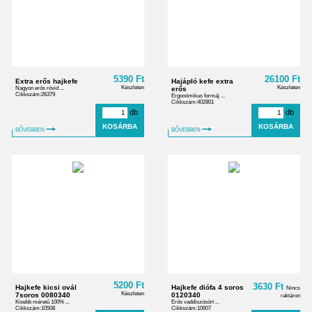
5390 Ft
26100 Ft
Extra erős hajkefe
Hajápló kefe extra
Készleten
Készleten
Nagyon erős rövid ...
erős
Cikkszám:26379
Ergonómikus formáj ...
Cikkszám:402801
db
db
BŐVEBBEN
BŐVEBBEN
5200 Ft
3630 Ft
Hajkefe kicsi ovál
Hajkefe diófa 4 soros
Nincs
Készleten
7soros 0080340
0120340
raktáron
Kisebb méretű 100% ...
Erős vaddiszósört ...
Cikkszám:10508
Cikkszám:10607