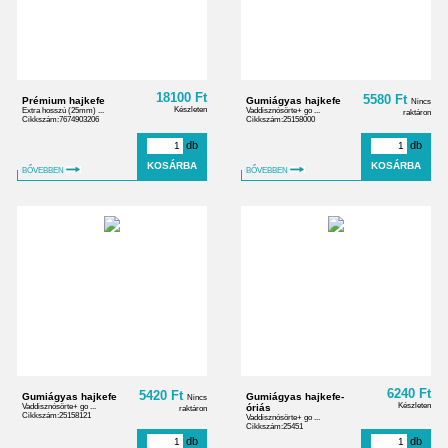
18100 Ft
5580 Ft
Prémium hajkefe
Gumiágyas hajkefe
Nincs
Készleten
Extra hosszú (25mm) ...
Vaddisznósörte+ go ...
raktáron
Cikkszám:7674903206
Cikkszám:25158000
db
db
BŐVEBBEN
BŐVEBBEN
6240 Ft
5420 Ft
Gumiágyas hajkefe
Gumiágyas hajkefe-
Nincs
Készleten
Vaddisznósörte+ go ...
óriás
raktáron
Cikkszám:25158121
Vaddisznósörte+ go ...
Cikkszám:25451
db
db