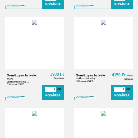
BŐVEBBEN
BŐVEBBEN
3930 Ft
4150 Ft
Gumiágyas hajkefe
Gumiágyas hajkefe
Nincs
Készleten
mini
Vaddisznósörte haj ...
raktáron
Cikkszám:25456
Vaddisznósörte haj ...
Cikkszám:25455
db
db
BŐVEBBEN
BŐVEBBEN