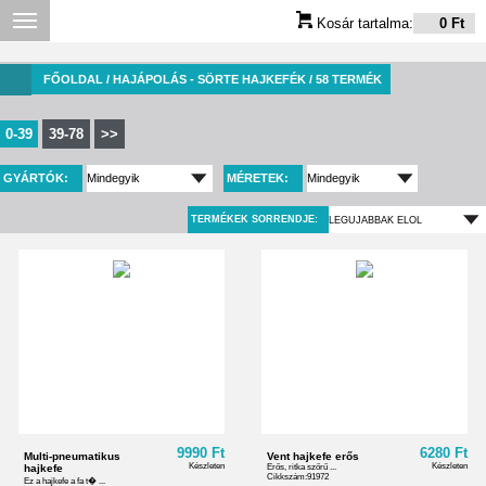
Kosár tartalma:
0 Ft
FŐOLDAL
/ HAJÁPOLÁS - SÖRTE HAJKEFÉK / 58 TERMÉK
0-39
39-78
>>
GYÁRTÓK:
MÉRETEK:
TERMÉKEK SORRENDJE:
9990 Ft
6280 Ft
Multi-pneumatikus
Vent hajkefe erős
Készleten
Készleten
hajkefe
Erős, ritka szőrű ...
Cikkszám:91972
Ez a hajkefe a fa t� ...