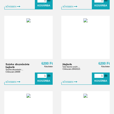
db
db
BŐVEBBEN
BŐVEBBEN
6200 Ft
6200 Ft
Szürke disznósörte
Hajkefe
Készleten
Készleten
hajkefe
Íves fazonú szürk ...
Cikkszám:26410121
Szürke disznósört ...
Cikkszám:26409
db
db
BŐVEBBEN
BŐVEBBEN