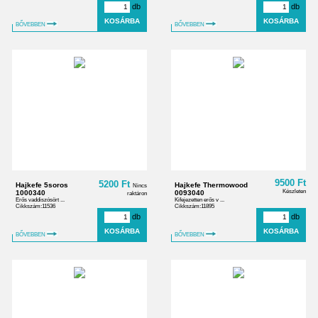
db
db
BŐVEBBEN
BŐVEBBEN
9500 Ft
5200 Ft
Hajkefe 5soros
Hajkefe Thermowood
Nincs
Készleten
1000340
0093040
raktáron
Erős vaddiszósört ...
Kifejezetten erős v ...
Cikkszám:11536
Cikkszám:11895
db
db
BŐVEBBEN
BŐVEBBEN