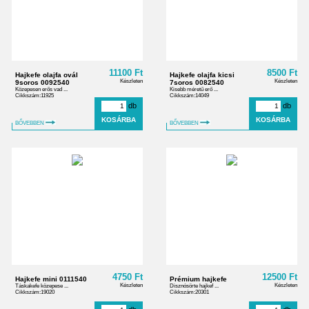
11100 Ft
8500 Ft
Hajkefe olajfa ovál
Hajkefe olajfa kicsi
Készleten
Készleten
9soros 0092540
7soros 0082540
Közepesen erős vad ...
Kisebb méretű erő ...
Cikkszám:11925
Cikkszám:14049
db
db
BŐVEBBEN
BŐVEBBEN
4750 Ft
12500 Ft
Hajkefe mini 0111540
Prémium hajkefe
Készleten
Készleten
Táskakefe közepese ...
Disznósörte hajkef ...
Cikkszám:19020
Cikkszám:20301