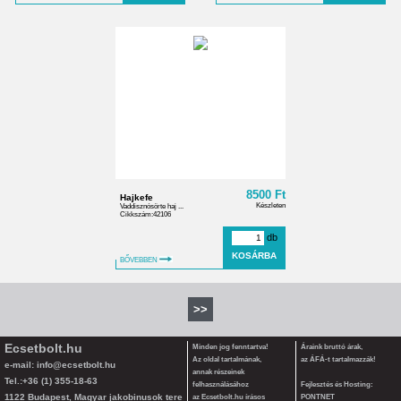
8500 Ft
Hajkefe
Készleten
Vaddisznósörte haj ...
Cikkszám:42106
db
BŐVEBBEN
>>
Ecsetbolt.hu
Minden jog fenntartva!
Áraink bruttó árak,
Az oldal tartalmának,
az ÁFÁ-t tartalmazzák!
e-mail:
info@ecsetbolt.hu
annak részeinek
Tel.:+36 (1) 355-18-63
felhasználásához
Fejlesztés és Hosting:
1122 Budapest, Magyar jakobinusok tere
az Ecsetbolt.hu írásos
PONTNET