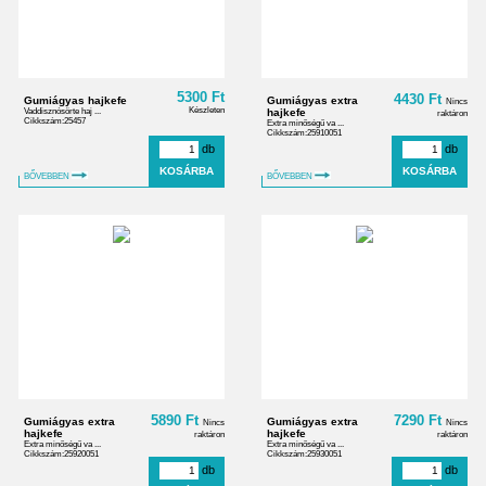
5300 Ft
4430 Ft
Gumiágyas hajkefe
Gumiágyas extra
Nincs
Készleten
Vaddisznósörte haj ...
hajkefe
raktáron
Cikkszám:25457
Extra minőségű va ...
Cikkszám:25910051
db
db
BŐVEBBEN
BŐVEBBEN
5890 Ft
7290 Ft
Gumiágyas extra
Gumiágyas extra
Nincs
Nincs
hajkefe
hajkefe
raktáron
raktáron
Extra minőségű va ...
Extra minőségű va ...
Cikkszám:25920051
Cikkszám:25930051
db
db