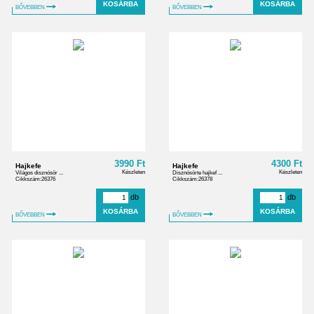
BŐVEBBEN
BŐVEBBEN
3990 Ft
4300 Ft
Hajkefe
Hajkefe
Készleten
Készleten
Világos disznósör ...
Disznósörte hajkef ...
Cikkszám:26376
Cikkszám:26378
db
db
BŐVEBBEN
BŐVEBBEN