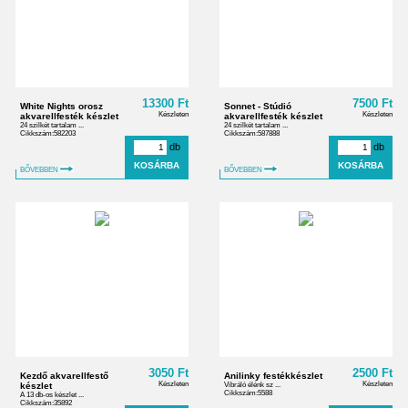
13300 Ft
7500 Ft
White Nights orosz
Sonnet - Stúdió
Készleten
Készleten
akvarellfesték készlet
akvarellfesték készlet
24 szilkét tartalam ...
24 szilkét tartalam ...
Cikkszám:582203
Cikkszám:587888
db
db
BŐVEBBEN
BŐVEBBEN
3050 Ft
2500 Ft
Kezdő akvarellfestő
Anilinky festékkészlet
Készleten
Készleten
készlet
Vibráló élénk sz ...
Cikkszám:5588
A 13 db-os készlet ...
Cikkszám:35892