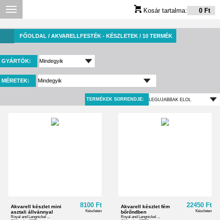
Kosár tartalma:
0 Ft
FŐOLDAL
/ AKVARELLFESTÉK - KÉSZLETEK / 10 TERMÉK
GYÁRTÓK:
MÉRETEK:
TERMÉKEK SORRENDJE:
8100 Ft
22450 Ft
Akvarell készlet mini
Akvarell készlet fém
Készleten
Készleten
asztali állvánnyal
bőrőndben
Royal and Langnickel ...
Royal and Langnickel ...