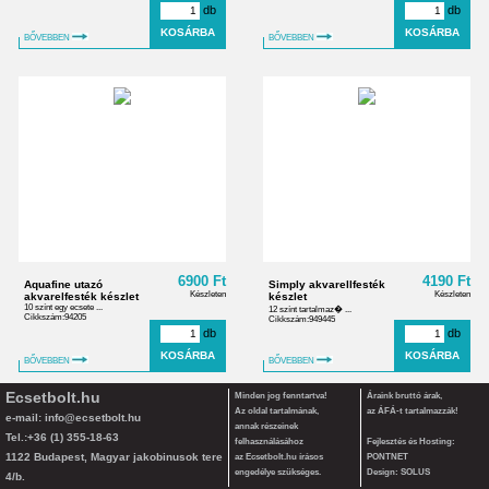
db
db
BŐVEBBEN
BŐVEBBEN
6900 Ft
4190 Ft
Aquafine utazó
Simply akvarellfesték
Készleten
Készleten
akvarelfesték készlet
készlet
10 színt egy ecsete ...
12 színt tartalmaz� ...
Cikkszám:94205
Cikkszám:949445
db
db
BŐVEBBEN
BŐVEBBEN
Ecsetbolt.hu
Minden jog fenntartva!
Áraink bruttó árak,
Az oldal tartalmának,
az ÁFÁ-t tartalmazzák!
e-mail:
info@ecsetbolt.hu
annak részeinek
Tel.:+36 (1) 355-18-63
felhasználásához
Fejlesztés és Hosting:
1122 Budapest, Magyar jakobinusok tere
az Ecsetbolt.hu írásos
PONTNET
engedélye szükséges.
Design: SOLUS
4/b.