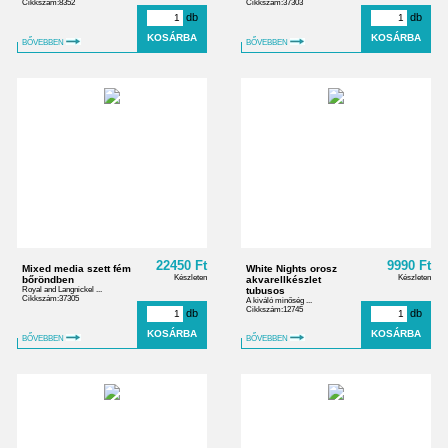
Cikkszám:8352
Cikkszám:37303
db
db
BŐVEBBEN
BŐVEBBEN
22450 Ft
9990 Ft
Mixed media szett fém
White Nights orosz
Készleten
Készleten
bőröndben
akvarellkészlet
Royal and Langnickel ...
tubusos
Cikkszám:37305
A kiváló minőség ...
Cikkszám:12745
db
db
BŐVEBBEN
BŐVEBBEN