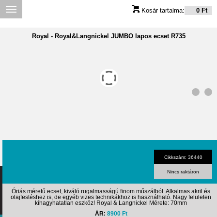
Kosár tartalma:
0 Ft
Royal
-
Royal&Langnickel JUMBO lapos ecset R735
Cikkszám: 36440
Ecsetbolt.hu
Nincs raktáron
Minden jog fenntartva!
Áraink bruttó árak,
Az oldal tartalmának,
az ÁFÁ-t tartalmazzák!
e-mail:
info@ecsetbolt.hu
annak részeinek
Tel.:+36 (1) 355-18-63
Óriás méretű ecset, kiváló rugalmasságú finom műszálból. Alkalmas akril és
felhasználásához
Fejlesztés és Hosting:
olajfestéshez is, de egyéb vizes technikákhoz is használható. Nagy felületen
1122 Budapest, Magyar jakobinusok tere
az Ecsetbolt.hu írásos
PONTNET
kihagyhatatlan eszköz! Royal & Langnickel Mérete: 70mm
engedélye szükséges.
Design: SOLUS
4/b.
ÁR:
8900 Ft