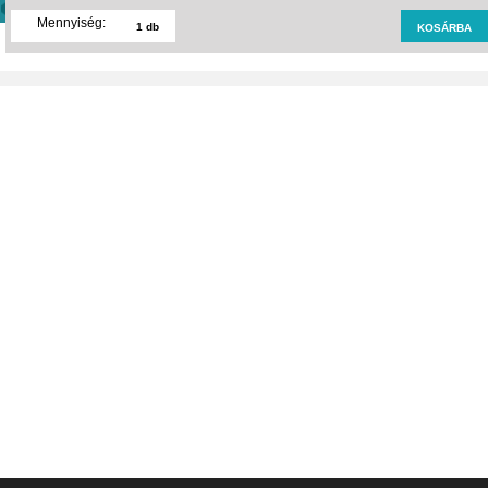
Általános szerződési feltételek
Adatvédelmi nyilatkozat
Rendelés menete
Mennyiség: