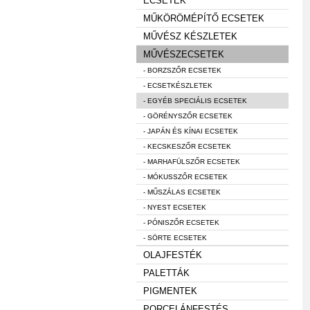
ECSETEK
MŰKÖRÖMÉPÍTŐ ECSETEK
MŰVÉSZ KÉSZLETEK
MŰVÉSZECSETEK
- BORZSZŐR ECSETEK
- ECSETKÉSZLETEK
- EGYÉB SPECIÁLIS ECSETEK
- GÖRÉNYSZŐR ECSETEK
- JAPÁN ÉS KÍNAI ECSETEK
- KECSKESZŐR ECSETEK
- MARHAFÜLSZŐR ECSETEK
- MÓKUSSZŐR ECSETEK
- MŰSZÁLAS ECSETEK
- NYEST ECSETEK
- PÓNISZŐR ECSETEK
- SÖRTE ECSETEK
OLAJFESTÉK
PALETTÁK
PIGMENTEK
PORCELÁNFESTÉS