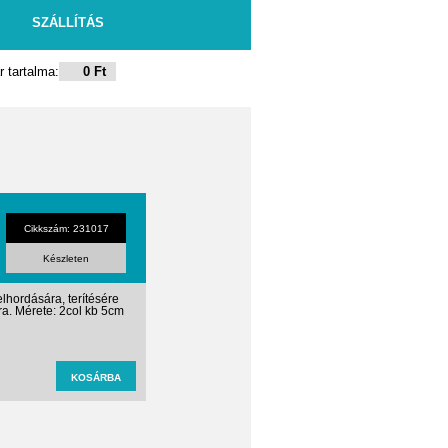
SZÁLLÍTÁS
 tartalma:
0 Ft
Cikkszám: 231017
Készleten
elhordására, terítésére
ára. Mérete: 2col kb 5cm