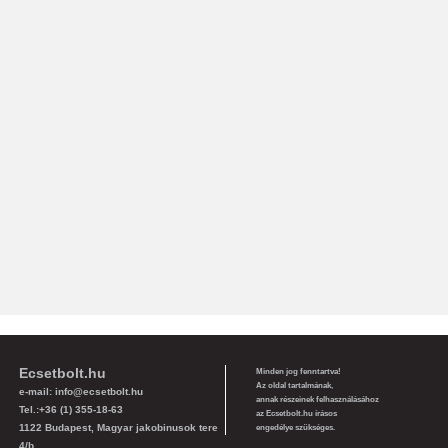
Ecsetbolt.hu
Minden jog fenntartva!
Az oldal tartalmának,
e-mail:
info@ecsetbolt.hu
annak részeinek felhasználásához
Tel.:+36 (1) 355-18-63
az Ecsetbolt.hu írásos
1122 Budapest, Magyar jakobinusok tere
engedélye szükséges.
4/b.