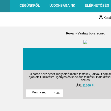
CÉGÜNKRŐL
ÚJDONSÁGAINK
ELÉRHETŐSÉG
Kosár
Royal
-
Vastag borz ecset
3 soros borz ecset, mely oldószeres festékek, lakkok finom f
ajánlott. Oszlatásra, igényes és speciális felületek kialakítás
széles
ÁR:
11500 Ft
Mennyiség: