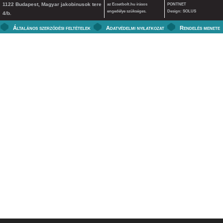
1122 Budapest, Magyar jakobinusok tere
az Ecsetbolt.hu írásos
PONTNET
engedélye szükséges.
Design: SOLUS
4/b.
Általános szerződési feltételek
Adatvédelmi nyilatkozat
Rendelés menete