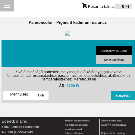
Kosár tartalma:
0 Ft
Pannoncolor
-
Pigment kadmium narancs
Cikkszám: 930300
Nincs raktáron
Kiváló minőségű porfesték, mely megfelelő kötőanyaggal keverve
felhasználható restauráláshoz, pasztellrajzhoz, olajfestékhez, akrilfestékhez,
temperafestékhez. Mérete: 30 ml
ÁR:
3220 Ft
Mennyiség:
Ecsetbolt.hu
Minden jog fenntartva!
Áraink bruttó árak,
Az oldal tartalmának,
az ÁFÁ-t tartalmazzák!
e-mail:
info@ecsetbolt.hu
annak részeinek
Tel.:+36 (1) 355-18-63
felhasználásához
Fejlesztés és Hosting: