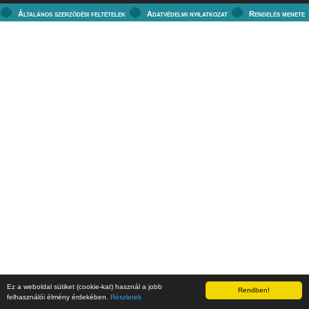
Általános szerződési feltételek
Adatvédelmi nyilatkozat
Rendelés menete
Ez a weboldal sütiket (cookie-kat) használ a jobb
Rendben!
felhasználói élmény érdekében.
Részletek