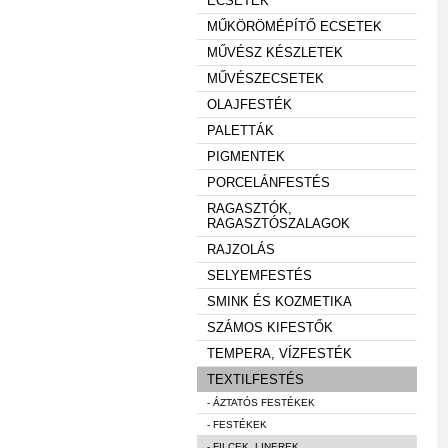
ECSETEK
MŰKÖRÖMÉPÍTŐ ECSETEK
MŰVÉSZ KÉSZLETEK
MŰVÉSZECSETEK
OLAJFESTÉK
PALETTÁK
PIGMENTEK
PORCELÁNFESTÉS
RAGASZTÓK,
RAGASZTÓSZALAGOK
RAJZOLÁS
SELYEMFESTÉS
SMINK ÉS KOZMETIKA
SZÁMOS KIFESTŐK
TEMPERA, VÍZFESTÉK
TEXTILFESTÉS
- ÁZTATÓS FESTÉKEK
- FESTÉKEK
- FILCEK, LINEREK