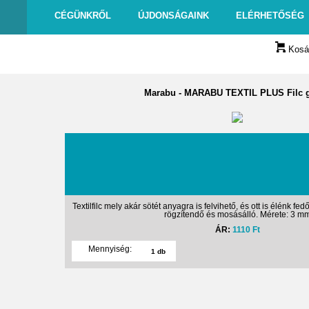
CÉGÜNKRŐL
ÚJDONSÁGAINK
ELÉRHETŐSÉG
Kosár
Marabu
-
MARABU TEXTIL PLUS Filc g
Textilfilc mely akár sötét anyagra is felvihető, és ott is élénk fed
rögzítendő és mosásálló. Mérete: 3 m
ÁR:
1110 Ft
Mennyiség: