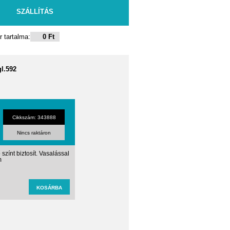
SZÁLLÍTÁS
 tartalma:
0 Ft
l.592
Cikkszám: 343888
Nincs raktáron
ő színt biztosít. Vasalással
m