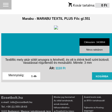
Kosár tartalma:
0 Ft
Marabu
-
MARABU TEXTIL PLUS Filc gl.551
Cikkszám: 343864
Nincs raktáron
Textilfilc mely akár sötét anyagra is felvihető, és ott is élénk fedő színt biztosít.
Vasalással rögzítendő és mosásálló. Mérete: 3 mm
ÁR:
1110 Ft
Mennyiség:
Ecsetbolt.hu
Minden jog fenntartva!
Áraink bruttó árak,
Az oldal tartalmának,
az ÁFÁ-t tartalmazzák!
e-mail:
info@ecsetbolt.hu
annak részeinek
Tel.:+36 (1) 355-18-63
felhasználásához
Fejlesztés és Hosting:
1122 Budapest, Magyar jakobinusok tere
az Ecsetbolt.hu írásos
PONTNET