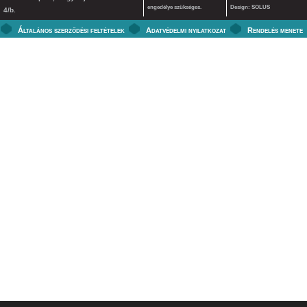
engedélye szükséges.
Design: SOLUS
4/b.
Általános szerződési feltételek
Adatvédelmi nyilatkozat
Rendelés menete