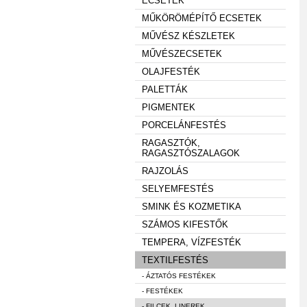
ECSETEK
MŰKÖRÖMÉPÍTŐ ECSETEK
MŰVÉSZ KÉSZLETEK
MŰVÉSZECSETEK
OLAJFESTÉK
PALETTÁK
PIGMENTEK
PORCELÁNFESTÉS
RAGASZTÓK,
RAGASZTÓSZALAGOK
RAJZOLÁS
SELYEMFESTÉS
SMINK ÉS KOZMETIKA
SZÁMOS KIFESTŐK
TEMPERA, VÍZFESTÉK
TEXTILFESTÉS
- ÁZTATÓS FESTÉKEK
- FESTÉKEK
- FILCEK, LINEREK