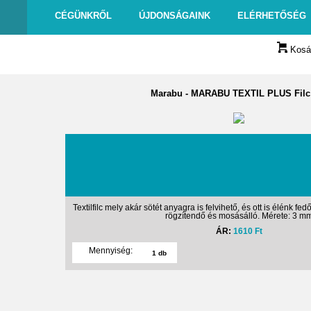
CÉGÜNKRŐL
ÚJDONSÁGAINK
ELÉRHETŐSÉG
Kosár
Marabu
-
MARABU TEXTIL PLUS Filc
Textilfilc mely akár sötét anyagra is felvihető, és ott is élénk fed
rögzítendő és mosásálló. Mérete: 3 m
ÁR:
1610 Ft
Mennyiség: