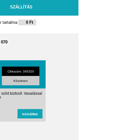
SZÁLLÍTÁS
 tartalma:
0 Ft
 070
Cikkszám: 340320
Készleten
ő színt biztosít. Vasalással
m