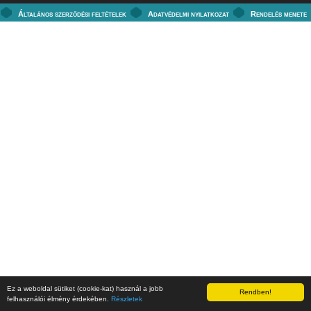
Általános szerződési feltételek
Adatvédelmi nyilatkozat
Rendelés menete
Ez a weboldal sütiket (cookie-kat) használ a jobb
Rendben!
felhasználói élmény érdekében.
Részletek