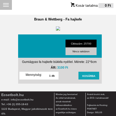
Kosár tartalma:
0 Ft
Braun & Wettberg
-
Fa hajkefe
Cikkszám: 25700
Nincs raktáron
Gumiágyas fa hajkefe bükkfa nyéllel. Mérete: 22*6cm
ÁR:
3100 Ft
Mennyiség:
Ecsetbolt.hu
Minden jog fenntartva!
Áraink bruttó árak,
Az oldal tartalmának,
az ÁFÁ-t tartalmazzák!
e-mail:
info@ecsetbolt.hu
annak részeinek
Tel.:+36 (1) 355-18-63
felhasználásához
Fejlesztés és Hosting:
1122 Budapest, Magyar jakobinusok tere
az Ecsetbolt.hu írásos
PONTNET
engedélye szükséges.
Design: SOLUS
4/b.